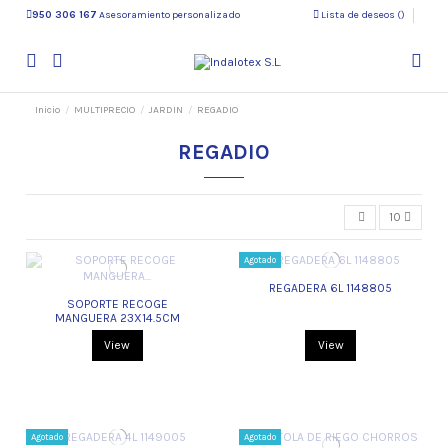
950 306 167
Asesoramiento personalizado
Lista de deseos (
)
Inicio
MULTIPRECIO
JARDIN
REGADIO
REGADIO
10
Agotado
REGADERA 6L 1148805
SOPORTE RECOGE
MANGUERA 23X14.5CM
View
View
Agotado
Agotado