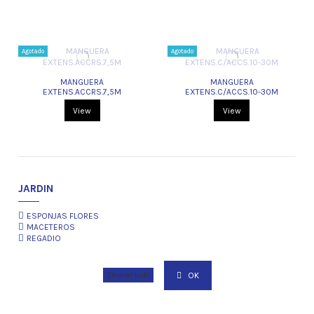
Agotado
Agotado
MANGUERA
MANGUERA
EXTENS.ACCRS.7,5M
EXTENS.C/ACCS.10-30M
View
View
JARDIN
ESPONJAS FLORES
MACETEROS
REGADIO
OK
Borrar todo