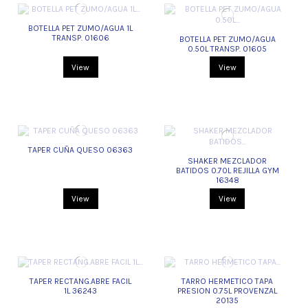
BOTELLA PET ZUMO/AGUA 1L
TRANSP. 01606
BOTELLA PET ZUMO/AGUA
0.50L TRANSP. 01605
View
View
TAPER CUÑA QUESO 06363
SHAKER MEZCLADOR
BATIDOS 0.70L REJILLA GYM
16348
View
View
TAPER RECTANG.ABRE FACIL
TARRO HERMETICO TAPA
1L 36243
PRESION 0.75L PROVENZAL
20135