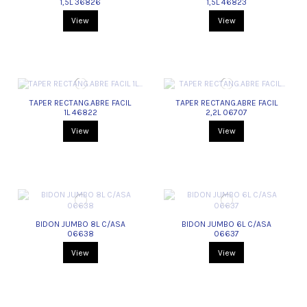
1,5L 36826
1,5L 46823
View
View
TAPER RECTANG.ABRE FACIL
TAPER RECTANG.ABRE FACIL
1L 46822
2,2L 06707
View
View
BIDON JUMBO 8L C/ASA
BIDON JUMBO 6L C/ASA
06638
06637
View
View