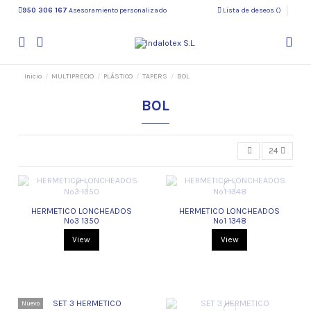
950 306 167
Asesoramiento personalizado
Lista de deseos (
)
Inicio
MULTIPRECIO
PLÁSTICO
TAPERS
BOL
BOL
24
HERMETICO LONCHEADOS
HERMETICO LONCHEADOS
Nº3 1350
Nº1 1348
View
View
Nuevo