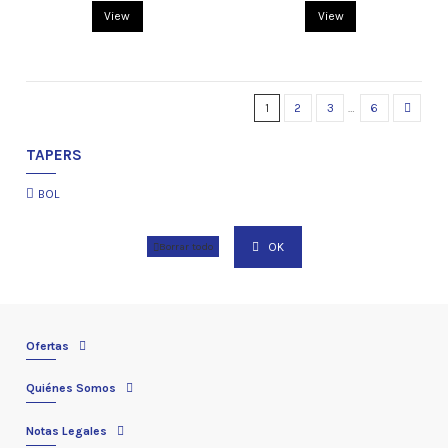
View
View
1
2
3
…
6
TAPERS
BOL
OK
Borrar todo
Ofertas
Quiénes Somos
Notas Legales