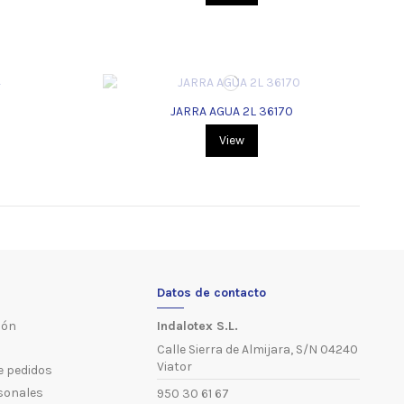
JARRA AGUA 2L 36170
View
Datos de contacto
ión
Indalotex S.L.
Calle Sierra de Almijara, S/N 04240
Viator
de pedidos
sonales
950 30 61 67