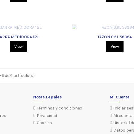
JARRA MEDIDORA 1.2L
TAZON 0.6L 56364
View
View
6 de 6 artículo(s)
Notas Legales
Mi Cuenta
Términos y condiciones
Iniciar ses
ros
Privacidad
Mi cuenta
Cookies
Historial 
Datos per