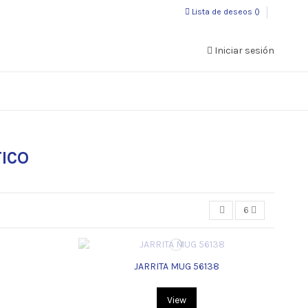
Lista de deseos (
)
Iniciar sesión
ICO
6
JARRITA MUG 56138
View