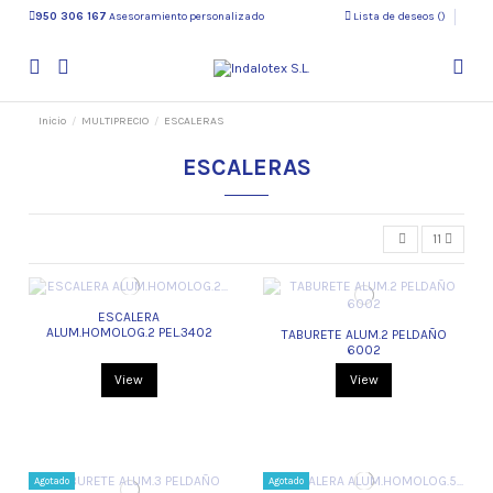
950 306 167
Asesoramiento personalizado
Lista de deseos (
)
Inicio
MULTIPRECIO
ESCALERAS
ESCALERAS
11
ESCALERA
ALUM.HOMOLOG.2 PEL.3402
TABURETE ALUM.2 PELDAÑO
6002
View
View
Agotado
Agotado