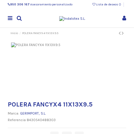
950 306 167
Asesoramiento personalizado
Lista de deseos (
)
Inicio
POLERA FANCYX4 11X13X9.5
POLERA FANCYX4 11X13X9.5
Marca:
GERIMPORT, S.L.
Referencia
8430540488303