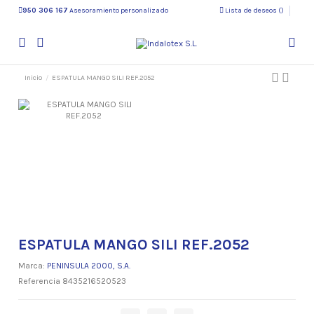
950 306 167
Asesoramiento personalizado
Lista de deseos (
)
Inicio
ESPATULA MANGO SILI REF.2052
ESPATULA MANGO SILI REF.2052
Marca:
PENINSULA 2000, S.A.
Referencia
8435216520523